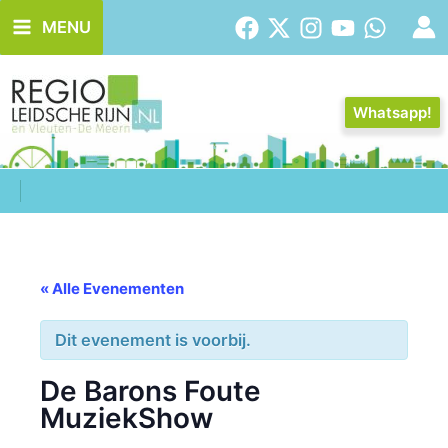
Ga
MENU
naar
de
inhoud
Whatsapp!
« Alle Evenementen
Dit evenement is voorbij.
De Barons Foute
MuziekShow