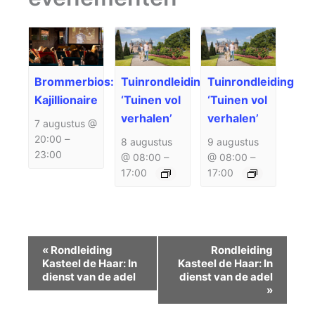
Brommerbios:
Tuinrondleiding
Tuinrondleiding
Kajillionaire
‘Tuinen vol
‘Tuinen vol
verhalen’
verhalen’
7 augustus @
20:00
–
8 augustus
9 augustus
23:00
@ 08:00
–
@ 08:00
–
17:00
17:00
Evenement
«
Rondleiding
Rondleiding
Navigatie
Kasteel de Haar: In
Kasteel de Haar: In
dienst van de adel
dienst van de adel
»