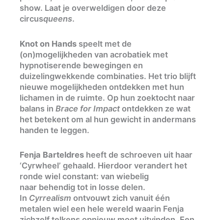
show. Laat je overweldigen door deze
circus
queens
.
Knot on Hands
speelt met de
(on)mogelijkheden van acrobatiek met
hypnotiserende bewegingen en
duizelingwekkende combinaties. Het trio blijft
nieuwe mogelijkheden ontdekken met hun
lichamen in de ruimte. Op hun zoektocht naar
balans in
Brace for Impact
ontdekken ze wat
het betekent om al hun gewicht in andermans
handen te leggen.
Fenja Barteldres
heeft de schroeven uit haar
‘Cyrwheel’ gehaald. Hierdoor verandert het
ronde wiel constant: van wiebelig
naar behendig tot in losse delen.
In
Cyrrealism
ontvouwt zich vanuit één
metalen wiel een hele wereld waarin Fenja
zichzelf telkens opnieuw moet uitvinden. Een