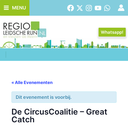
Ga
MENU
naar
de
inhoud
Whatsapp!
« Alle Evenementen
Dit evenement is voorbij.
De CircusCoalitie – Great
Catch