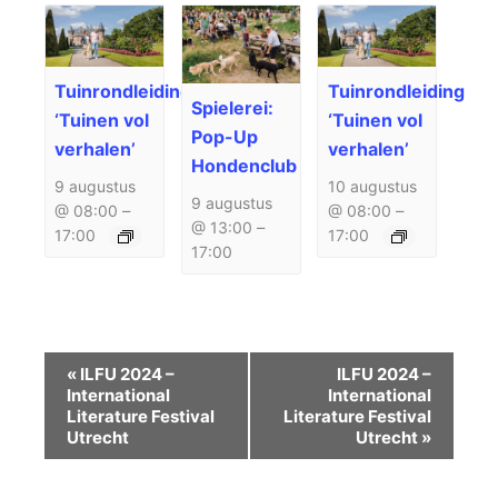
Tuinrondleiding
Tuinrondleiding
Spielerei:
‘Tuinen vol
‘Tuinen vol
Pop-Up
verhalen’
verhalen’
Hondenclub
9 augustus
10 augustus
9 augustus
@ 08:00
–
@ 08:00
–
@ 13:00
–
17:00
17:00
17:00
Evenement
«
ILFU 2024 –
ILFU 2024 –
Navigatie
International
International
Literature Festival
Literature Festival
Utrecht
Utrecht
»