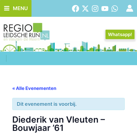
Ga
MENU
naar
de
inhoud
Whatsapp!
« Alle Evenementen
Dit evenement is voorbij.
Diederik van Vleuten –
Bouwjaar ’61