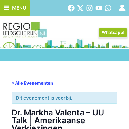
Ga
MENU
naar
de
inhoud
Whatsapp!
« Alle Evenementen
Dit evenement is voorbij.
Dr. Markha Valenta – UU
Talk | Amerikaanse
Verkiezingen