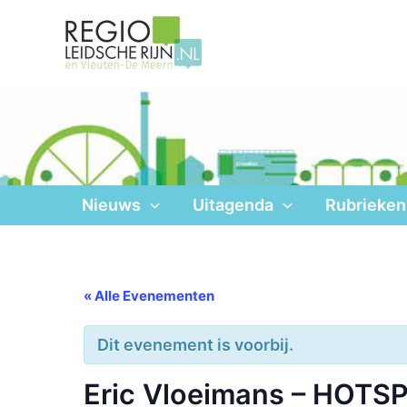
Ga
naar
de
inhoud
Nieuws
Uitagenda
Rubrieken
« Alle Evenementen
Dit evenement is voorbij.
Eric Vloeimans – HOTS