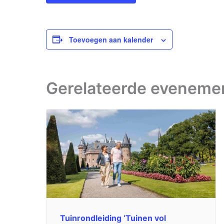
Toevoegen aan kalender
Gerelateerde eveneme
Tuinrondleiding ‘Tuinen vol