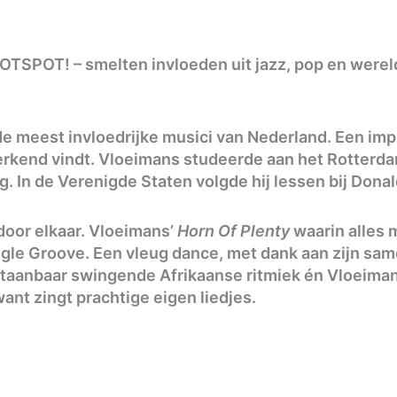
HOTSPOT! – smelten invloeden uit jazz, pop en were
 de meest invloedrijke musici van Nederland. Een im
eperkend vindt. Vloeimans studeerde aan het Rotter
ng. In de Verenigde Staten volgde hij lessen bij Dona
s door elkaar. Vloeimans’
Horn Of Plenty
waarin alles 
gle Groove. Een vleug dance, met dank aan zijn sa
aanbaar swingende Afrikaanse ritmiek én Vloeimans
want zingt prachtige eigen liedjes.