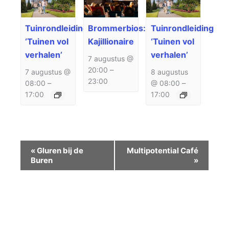
Tuinrondleiding
Brommerbios:
Tuinrondleiding
‘Tuinen vol
Kajillionaire
‘Tuinen vol
verhalen’
verhalen’
7 augustus @
20:00
–
7 augustus @
8 augustus
23:00
08:00
–
@ 08:00
–
17:00
17:00
Evenement
«
Gluren bij de
Multipotential Café
Navigatie
Buren
»