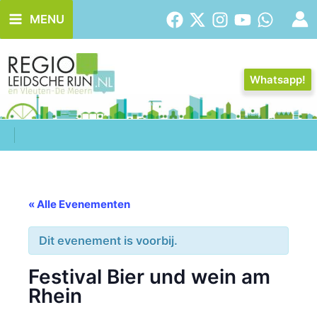
Ga
MENU
naar
de
inhoud
Whatsapp!
« Alle Evenementen
Dit evenement is voorbij.
Festival Bier und wein am
Rhein