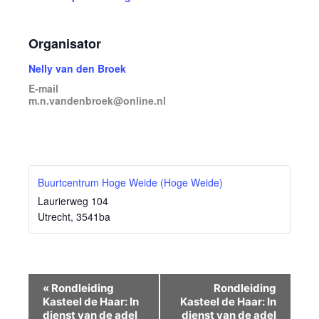
Organisator
Nelly van den Broek
E-mail
m.n.vandenbroek@online.nl
Buurtcentrum Hoge Weide (Hoge Weide)
Laurierweg 104
Utrecht
,
3541ba
Evenement
«
Rondleiding
Rondleiding
Navigatie
Kasteel de Haar: In
Kasteel de Haar: In
dienst van de adel
dienst van de adel