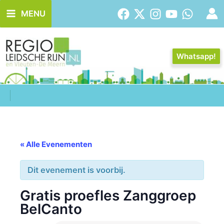
Ga
MENU
naar
de
inhoud
Whatsapp!
« Alle Evenementen
Dit evenement is voorbij.
Gratis proefles Zanggroep
BelCanto