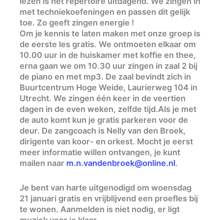
lezen is het repertoire uitdagend. We zingen in
met techniekoefeningen en passen dit gelijk
toe. Zo geeft zingen energie !
Om je kennis te laten maken met onze groep is
de eerste les gratis. We ontmoeten elkaar om
10.00 uur in de huiskamer met koffie en thee,
erna gaan we om 10.30 uur zingen in zaal 2 bij
de piano en met mp3. De zaal bevindt zich in
Buurtcentrum Hoge Weide, Laurierweg 104 in
Utrecht. We zingen één keer in de veertien
dagen in de even weken, zelfde tijd.Als je met
de auto komt kun je gratis parkeren voor de
deur. De zangcoach is Nelly van den Broek,
dirigente van koor- en orkest. Mocht je eerst
meer informatie willen ontvangen, je kunt
mailen naar
m.n.vandenbroek@online.nl
.
Je bent van harte uitgenodigd om
woensdag
21 januari gratis en vrijblijvend een proefles bij
te wonen. Aanmelden is niet nodig, er ligt