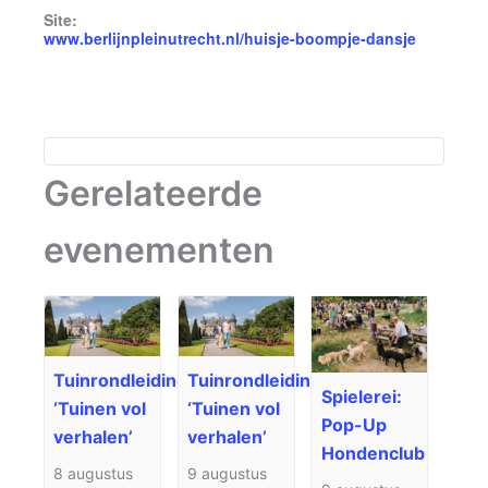
Site:
www.berlijnpleinutrecht.nl/huisje-boompje-dansje
Gerelateerde
evenementen
Tuinrondleiding
Tuinrondleiding
Spielerei:
‘Tuinen vol
‘Tuinen vol
Pop-Up
verhalen’
verhalen’
Hondenclub
8 augustus
9 augustus