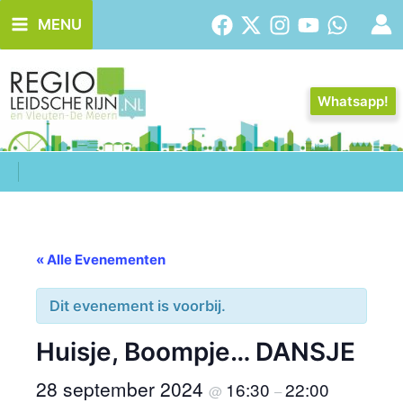
Ga
MENU
naar
de
inhoud
Whatsapp!
« Alle Evenementen
Dit evenement is voorbij.
Huisje, Boompje… DANSJE
28 september 2024
16:30
22:00
@
–