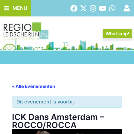
Ga
MENU
naar
de
inhoud
Whatsapp!
« Alle Evenementen
Dit evenement is voorbij.
ICK Dans Amsterdam –
ROCCO/ROCCA