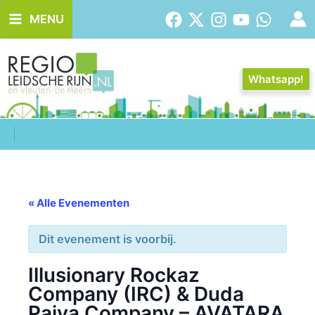
Ga
MENU
naar
de
inhoud
Whatsapp!
« Alle Evenementen
Dit evenement is voorbij.
Illusionary Rockaz
Company (IRC) & Duda
Paiva Company – AVATARA