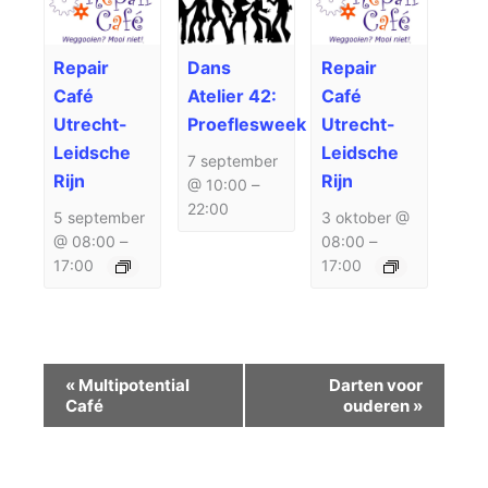
Repair
Dans
Repair
Café
Atelier 42:
Café
Utrecht-
Proeflesweek
Utrecht-
Leidsche
Leidsche
7 september
Rijn
Rijn
@ 10:00
–
22:00
5 september
3 oktober @
@ 08:00
–
08:00
–
17:00
17:00
Evenement
«
Multipotential
Darten voor
Navigatie
Café
ouderen
»