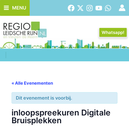
Ga
MENU
naar
de
inhoud
Whatsapp!
« Alle Evenementen
Dit evenement is voorbij.
inloopspreekuren Digitale
Bruisplekken