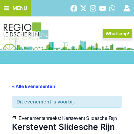
Ga
MENU
naar
de
inhoud
Whatsapp!
« Alle Evenementen
Dit evenement is voorbij.
Evenementenreeks:
Kerstevent Slidesche Rijn
Kerstevent Slidesche Rijn