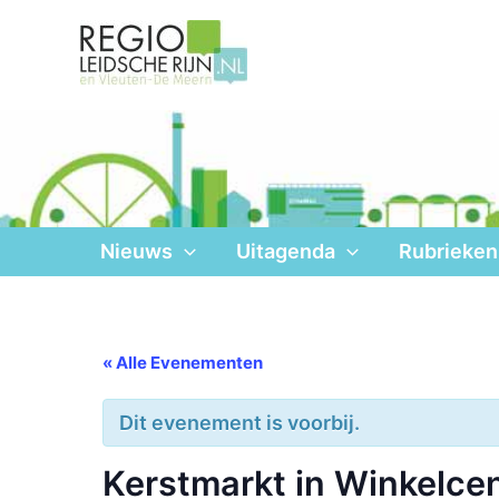
Ga
naar
de
inhoud
Nieuws
Uitagenda
Rubrieken
« Alle Evenementen
Dit evenement is voorbij.
Kerstmarkt in Winkelce