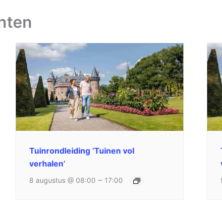
nten
Tuinrondleiding ‘Tuinen vol
verhalen’
–
8 augustus @ 08:00
17:00