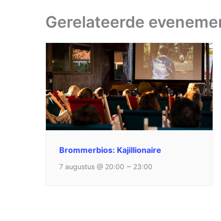
Gerelateerde eveneme
Brommerbios: Kajillionaire
–
7 augustus @ 20:00
23:00