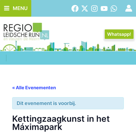
Ga
MENU
naar
de
inhoud
Whatsapp!
« Alle Evenementen
Dit evenement is voorbij.
Kettingzaagkunst in het
Máximapark