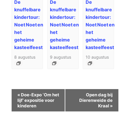
De
De
De
knuffelbare
knuffelbare
knuffelbare
kindertour:
kindertour:
kindertour:
Noet Noet en
Noet Noet en
Noet Noet en
het
het
het
geheime
geheime
geheime
kasteelfeest
kasteelfeest
kasteelfeest
8 augustus
9 augustus
10 augustus
Evenement
«
Doe-Expo ‘Om het
Open dag bij
Navigatie
lijf’ expositie voor
Dierenweide de
kinderen
Kraal
»