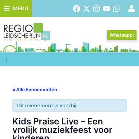
Ga
MENU
naar
de
inhoud
Whatsapp!
« Alle Evenementen
Dit evenement is voorbij.
Kids Praise Live – Een
vrolijk muziekfeest voor
kinderen