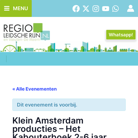
Ga
MENU
naar
de
inhoud
Whatsapp!
« Alle Evenementen
Dit evenement is voorbij.
Klein Amsterdam
producties – Het
Kabouterboek 2-6 jaar