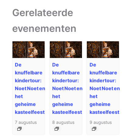
Gerelateerde
evenementen
De
De
De
knuffelbare
knuffelbare
knuffelbare
kindertour:
kindertour:
kindertour:
Noet Noet en
Noet Noet en
Noet Noet en
het
het
het
geheime
geheime
geheime
kasteelfeest
kasteelfeest
kasteelfeest
7 augustus
8 augustus
9 augustus