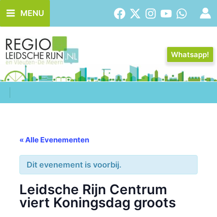
Ga
MENU
naar
de
inhoud
Whatsapp!
« Alle Evenementen
Dit evenement is voorbij.
Leidsche Rijn Centrum
viert Koningsdag groots