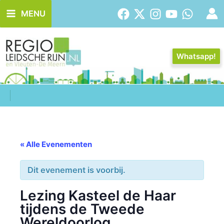
Ga
MENU
naar
de
inhoud
Whatsapp!
« Alle Evenementen
Dit evenement is voorbij.
Lezing Kasteel de Haar
tijdens de Tweede
Wereldoorlog