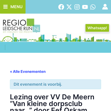
Ga
MENU
naar
de
inhoud
Whatsapp!
« Alle Evenementen
Dit evenement is voorbij.
Lezing over VV De Meern
“Van kleine dorpsclub
naar…” door Eef Oskam