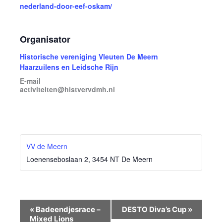
nederland-door-eef-oskam/
Organisator
Historische vereniging Vleuten De Meern
Haarzuilens en Leidsche Rijn
E-mail
activiteiten@histvervdmh.nl
VV de Meern
Loenenseboslaan 2, 3454 NT De Meern
Evenement
«
Badeendjesrace –
DESTO Diva’s Cup
»
Navigatie
Mixed Lions