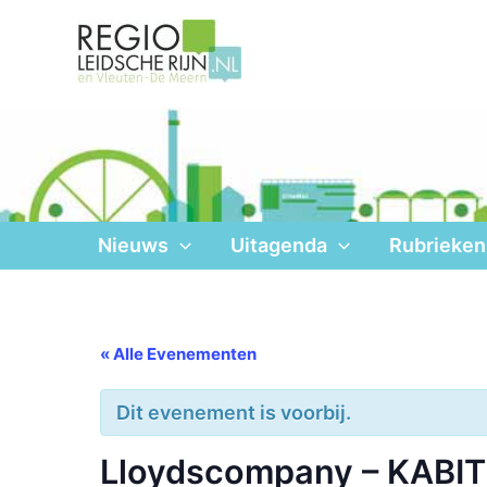
Ga
naar
de
inhoud
Nieuws
Uitagenda
Rubrieken
« Alle Evenementen
Dit evenement is voorbij.
Lloydscompany – KABIT