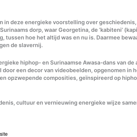
n deze energieke voorstelling over geschiedenis, 
rinaams dorp, waar Georgetina, de ‘kabiteni’ (kapit
g, tussen hoe het altijd was en nu is. Daarmee bewa
en de slavernij.
ergieke hiphop- en Surinaamse Awasa-dans van de 
al door een decor van videobeelden, opgenomen in 
en opzwepende composities, geïnspireerd op hiphop
enis, cultuur en vernieuwing energieke wijze samen
site