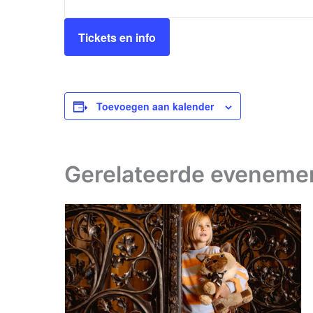
Tickets en info
Toevoegen aan kalender
Gerelateerde eveneme