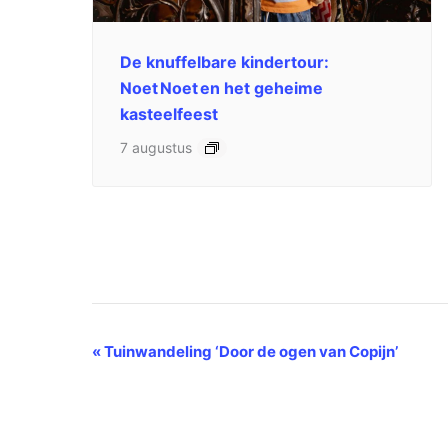
De knuffelbare kindertour:
Noet Noet en het geheime
kasteelfeest
7 augustus
Evenement
«
Tuinwandeling ‘Door de ogen van Copijn’
Navigatie