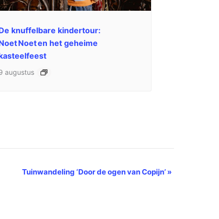
De knuffelbare kindertour:
Noet Noet en het geheime
kasteelfeest
9 augustus
Tuinwandeling ‘Door de ogen van Copijn’
»