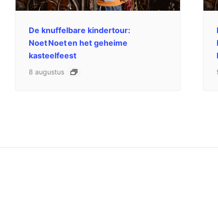
De knuffelbare kindertour:
Noet Noet en het geheime
kasteelfeest
8 augustus