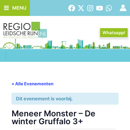
Ga
MENU
naar
de
inhoud
Whatsapp!
« Alle Evenementen
Dit evenement is voorbij.
Meneer Monster – De
winter Gruffalo 3+