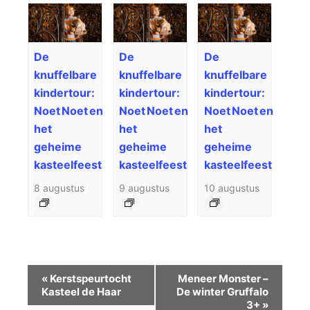
De
De
De
knuffelbare
knuffelbare
knuffelbare
kindertour:
kindertour:
kindertour:
Noet Noet en
Noet Noet en
Noet Noet en
het
het
het
geheime
geheime
geheime
kasteelfeest
kasteelfeest
kasteelfeest
8 augustus
9 augustus
10 augustus
Evenement
«
Kerstspeurtocht
Meneer Monster –
Navigatie
Kasteel de Haar
De winter Gruffalo
3+
»