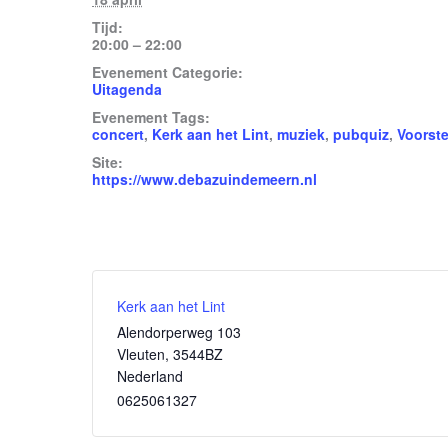
Tijd:
20:00 – 22:00
Evenement Categorie:
Uitagenda
Evenement Tags:
concert
,
Kerk aan het Lint
,
muziek
,
pubquiz
,
Voorste
Site:
https://www.debazuindemeern.nl
Kerk aan het Lint
Alendorperweg 103
Vleuten
,
3544BZ
Nederland
0625061327