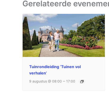
Gerelateerde eveneme
Tuinrondleiding ‘Tuinen vol
verhalen’
–
9 augustus @ 08:00
17:00