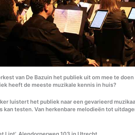
rkest van De Bazuin het publiek uit om mee te doen a
iek heeft de meeste muzikale kennis in huis?
kker luistert het publiek naar een gevarieerd muzik
is kan testen. Van herkenbare melodieën tot uitda
et Lint’, Alendorperweg 103 in Utrecht.