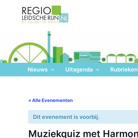
Ga
naar
de
inhoud
Nieuws
Uitagenda
Rubrieken
« Alle Evenementen
Dit evenement is voorbij.
Muziekquiz met Harmon