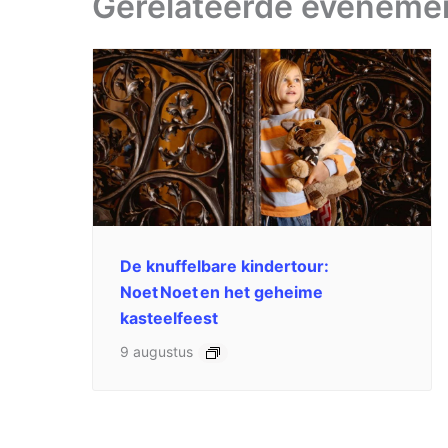
Gerelateerde eveneme
De knuffelbare kindertour:
Noet Noet en het geheime
kasteelfeest
9 augustus