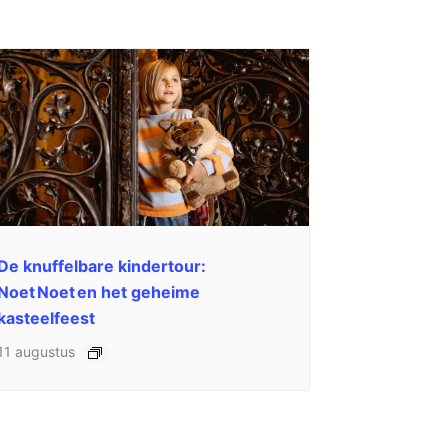
De knuffelbare kindertour:
Noet Noet en het geheime
kasteelfeest
11 augustus