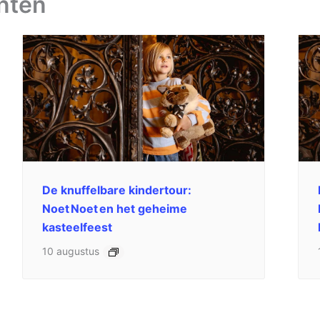
nten
De knuffelbare kindertour:
Noet Noet en het geheime
kasteelfeest
10 augustus