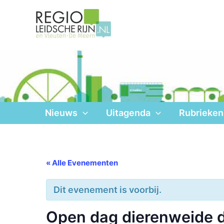
Ga
naar
de
inhoud
Nieuws
Uitagenda
Rubrieken
« Alle Evenementen
Dit evenement is voorbij.
Open dag dierenweide d