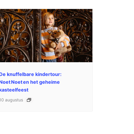
De knuffelbare kindertour:
Noet Noet en het geheime
kasteelfeest
10 augustus