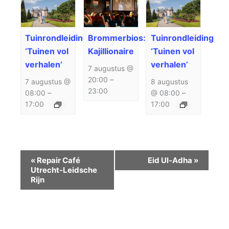
Tuinrondleiding
Brommerbios:
Tuinrondleiding
‘Tuinen vol
Kajillionaire
‘Tuinen vol
verhalen’
verhalen’
7 augustus @
20:00
–
7 augustus @
8 augustus
23:00
08:00
–
@ 08:00
–
17:00
17:00
Evenement
«
Repair Café
Eid Ul-Adha
»
Navigatie
Utrecht-Leidsche
Rijn