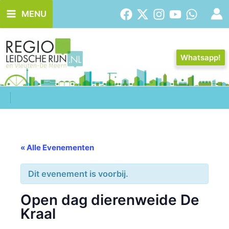
Ga
MENU
naar
de
inhoud
Whatsapp!
« Alle Evenementen
Dit evenement is voorbij.
Open dag dierenweide De
Kraal