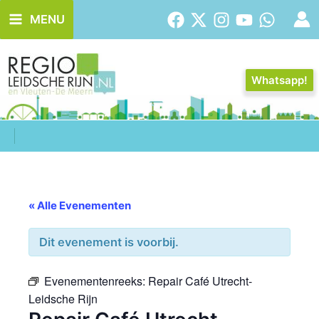
Ga
MENU
naar
de
inhoud
Whatsapp!
« Alle Evenementen
Dit evenement is voorbij.
Evenementenreeks:
Repair Café Utrecht-
Leidsche Rijn