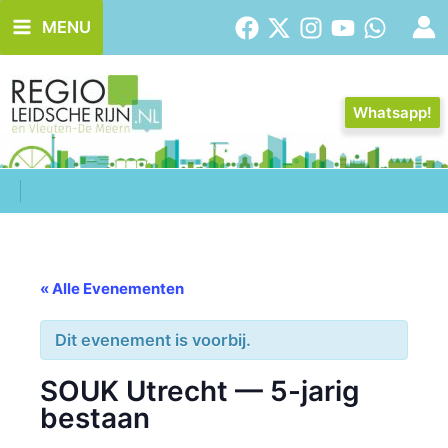
Ga
MENU
naar
de
inhoud
Whatsapp!
« Alle Evenementen
Dit evenement is voorbij.
SOUK Utrecht — 5-jarig
bestaan