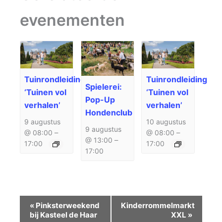
evenementen
Tuinrondleiding
Tuinrondleiding
Spielerei:
‘Tuinen vol
‘Tuinen vol
Pop-Up
verhalen’
verhalen’
Hondenclub
9 augustus
10 augustus
9 augustus
@ 08:00
–
@ 08:00
–
@ 13:00
–
17:00
17:00
17:00
Evenement
«
Pinksterweekend
Kinderrommelmarkt
Navigatie
bij Kasteel de Haar
XXL
»