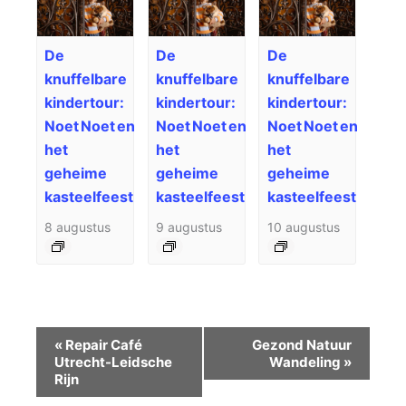
De
De
De
knuffelbare
knuffelbare
knuffelbare
kindertour:
kindertour:
kindertour:
Noet Noet en
Noet Noet en
Noet Noet en
het
het
het
geheime
geheime
geheime
kasteelfeest
kasteelfeest
kasteelfeest
8 augustus
9 augustus
10 augustus
Evenement
«
Repair Café
Gezond Natuur
Navigatie
Utrecht-Leidsche
Wandeling
»
Rijn