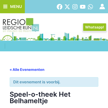
Ga
MENU
naar
de
inhoud
Whatsapp!
« Alle Evenementen
Dit evenement is voorbij.
Speel-o-theek Het
Belhameltje