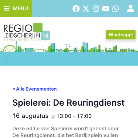
Ga
MENU
naar
de
inhoud
Whatsapp!
« Alle Evenementen
Spielerei: De Reuringdienst
16 augustus
13:00
17:00
@
–
Deze editie van Spielerei wordt gehost door
De Reuringdienst, die het Berlijnplein vullen