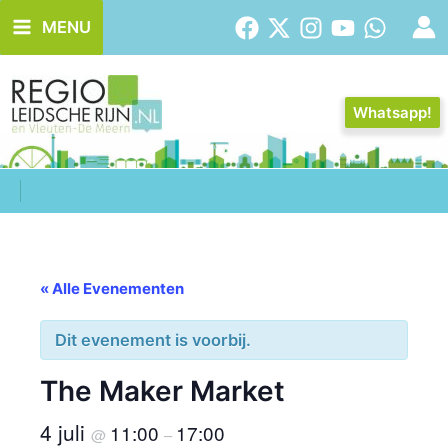
Ga
MENU
naar
de
inhoud
Whatsapp!
« Alle Evenementen
Dit evenement is voorbij.
The Maker Market
4 juli
11:00
17:00
@
–