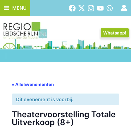
Ga
MENU
naar
de
inhoud
Whatsapp!
« Alle Evenementen
Dit evenement is voorbij.
Theatervoorstelling Totale
Uitverkoop (8+)