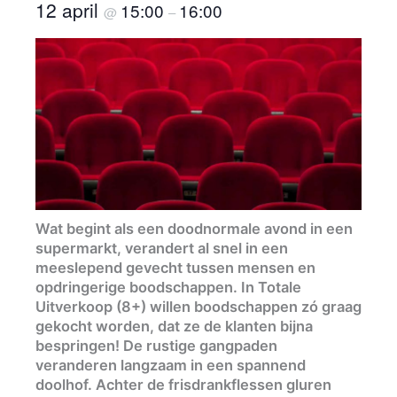
12 april
15:00
16:00
@
–
Wat begint als een doodnormale avond in een
supermarkt, verandert al snel in een
meeslepend gevecht tussen mensen en
opdringerige boodschappen. In Totale
Uitverkoop (8+) willen boodschappen zó graag
gekocht worden, dat ze de klanten bijna
bespringen! De rustige gangpaden
veranderen langzaam in een spannend
doolhof. Achter de frisdrankflessen gluren