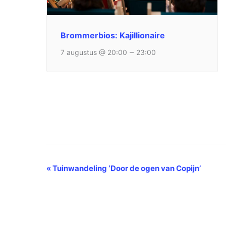
Brommerbios: Kajillionaire
–
7 augustus @ 20:00
23:00
Evenement
«
Tuinwandeling ‘Door de ogen van Copijn’
Navigatie