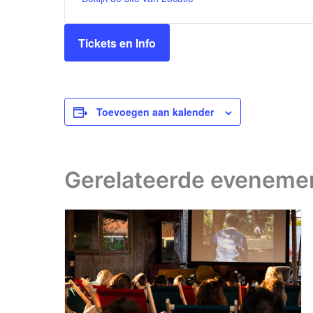
Tickets en Info
Toevoegen aan kalender
Gerelateerde eveneme