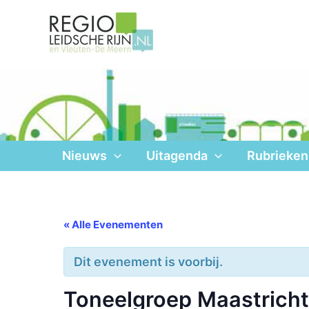
Ga
naar
de
inhoud
Nieuws
Uitagenda
Rubrieken
« Alle Evenementen
Dit evenement is voorbij.
Toneelgroep Maastricht