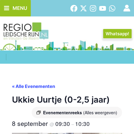
Ga
MENU
naar
de
inhoud
Whatsapp!
« Alle Evenementen
Ukkie Uurtje (0-2,5 jaar)
Evenementenreeks
(Alles weergeven)
8 september
09:30
10:30
@
–