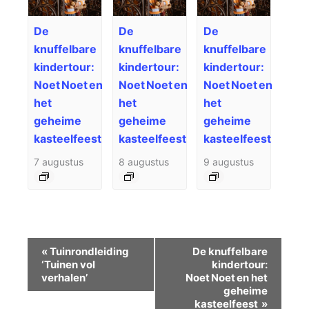
De
De
De
knuffelbare
knuffelbare
knuffelbare
kindertour:
kindertour:
kindertour:
Noet Noet en
Noet Noet en
Noet Noet en
het
het
het
geheime
geheime
geheime
kasteelfeest
kasteelfeest
kasteelfeest
7 augustus
8 augustus
9 augustus
Evenement
«
Tuinrondleiding
De knuffelbare
Navigatie
‘Tuinen vol
kindertour:
verhalen’
Noet Noet en het
geheime
kasteelfeest
»