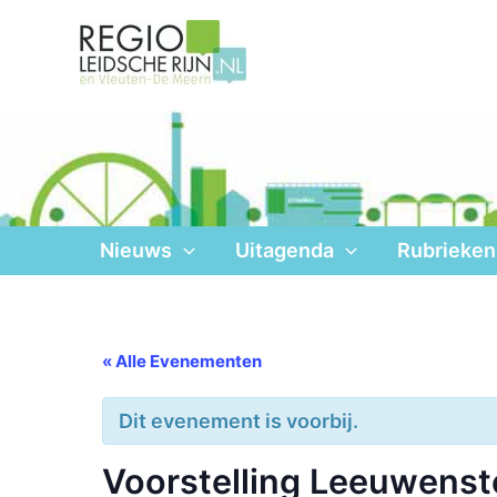
Ga
naar
de
inhoud
Nieuws
Uitagenda
Rubrieken
« Alle Evenementen
Dit evenement is voorbij.
Voorstelling Leeuwenst