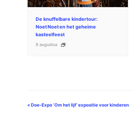
De knuffelbare kindertour:
Noet Noet en het geheime
kasteelfeest
9 augustus
Evenement
«
Doe-Expo ‘Om het lijf’ expositie voor kinderen
Navigatie