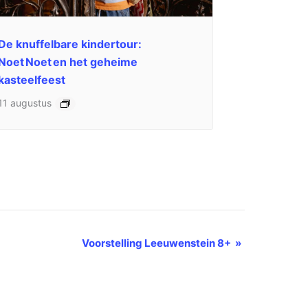
De knuffelbare kindertour:
Noet Noet en het geheime
kasteelfeest
11 augustus
Voorstelling Leeuwenstein 8+
»