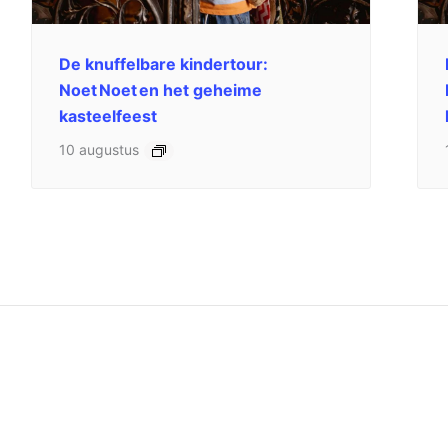
De knuffelbare kindertour:
Noet Noet en het geheime
kasteelfeest
10 augustus