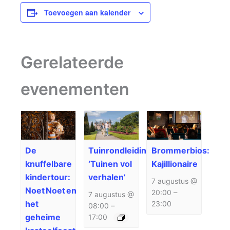
Toevoegen aan kalender
Gerelateerde
evenementen
De
Tuinrondleiding
Brommerbios:
knuffelbare
‘Tuinen vol
Kajillionaire
kindertour:
verhalen’
7 augustus @
Noet Noet en
20:00
–
7 augustus @
het
23:00
08:00
–
geheime
17:00