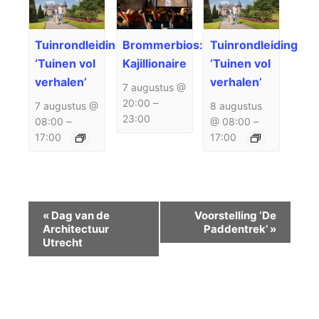
Tuinrondleiding
Brommerbios:
Tuinrondleiding
‘Tuinen vol
Kajillionaire
‘Tuinen vol
verhalen’
verhalen’
7 augustus @
20:00
–
7 augustus @
8 augustus
23:00
08:00
–
@ 08:00
–
17:00
17:00
Evenement
«
Dag van de
Voorstelling ‘De
Navigatie
Architectuur
Paddentrek’
»
Utrecht