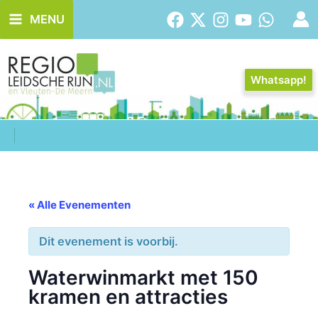
Ga
MENU
naar
de
inhoud
Whatsapp!
« Alle Evenementen
Dit evenement is voorbij.
Waterwinmarkt met 150
kramen en attracties