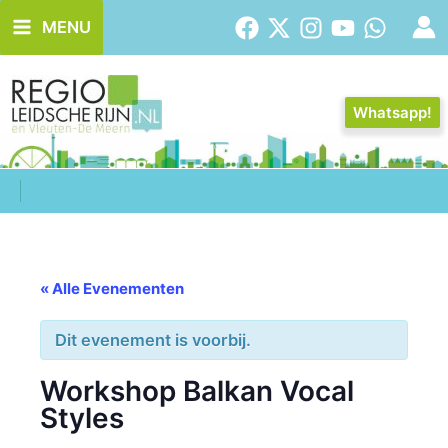
Ga
MENU
naar
de
inhoud
Whatsapp!
« Alle Evenementen
Dit evenement is voorbij.
Workshop Balkan Vocal
Styles