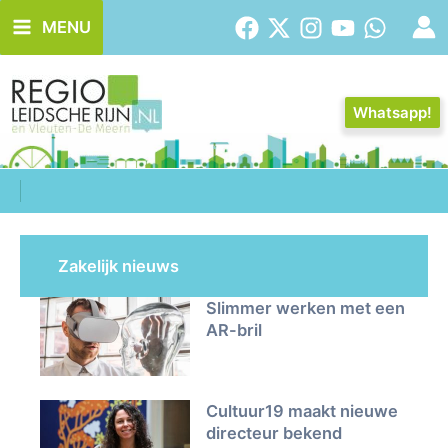
Ga
MENU
naar
de
inhoud
Whatsapp!
Zakelijk nieuws
Slimmer werken met een
AR-bril
Cultuur19 maakt nieuwe
directeur bekend