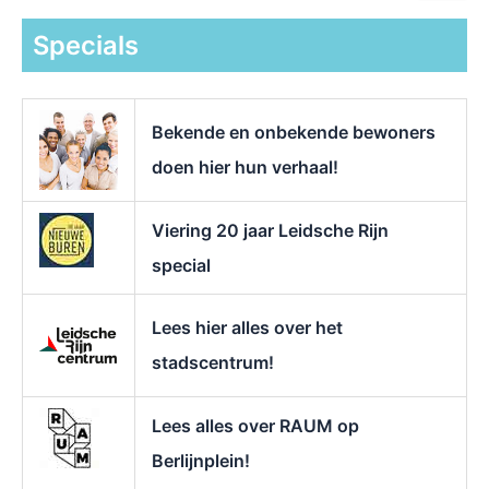
e
k
Specials
n
a
a
r
Bekende en onbekende bewoners
:
doen hier hun verhaal!
Viering 20 jaar Leidsche Rijn
special
Lees hier alles over het
stadscentrum!
Lees alles over RAUM op
Berlijnplein!