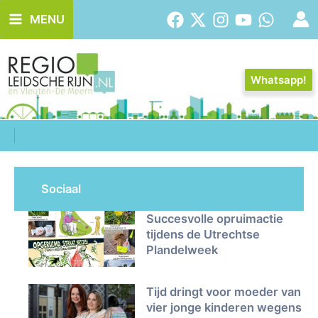
Ga
MENU
naar
de
inhoud
Whatsapp!
Sociaal
Succesvolle opruimactie
tijdens de Utrechtse
Plandelweek
Tijd dringt voor moeder van
vier jonge kinderen wegens