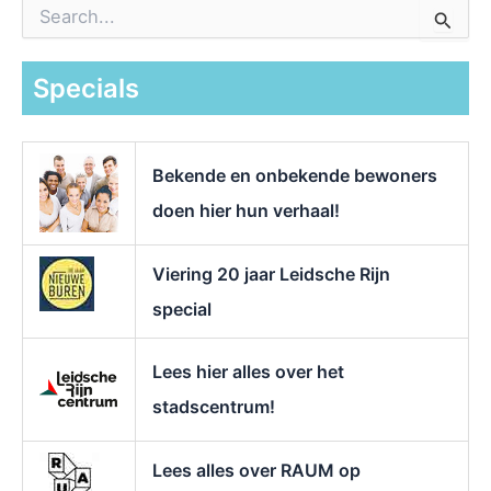
Z
o
e
k
Specials
n
a
a
r
Bekende en onbekende bewoners
:
doen hier hun verhaal!
Viering 20 jaar Leidsche Rijn
special
Lees hier alles over het
stadscentrum!
Lees alles over RAUM op