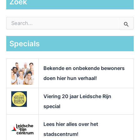
Zoek
Z
o
e
k
Specials
n
a
a
r
Bekende en onbekende bewoners
:
doen hier hun verhaal!
Viering 20 jaar Leidsche Rijn
special
Lees hier alles over het
stadscentrum!