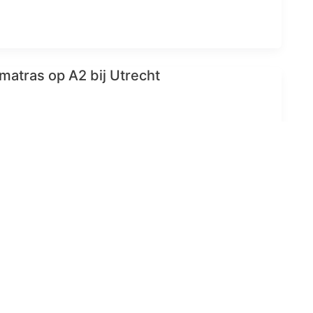
matras op A2 bij Utrecht
d door na aanrijding met auto op
rijn in Utrecht
er in Leidsche Rijn opgenomen videoclip