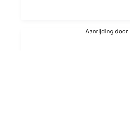
Aanrijding door 
Vrachtwagen rij
knooppunt Ouden
Politie boos ov
van Jebroer