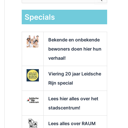
e
k
Specials
n
a
a
r
Bekende en onbekende
:
bewoners doen hier hun
verhaal!
Viering 20 jaar Leidsche
Rijn special
Lees hier alles over het
stadscentrum!
Lees alles over RAUM