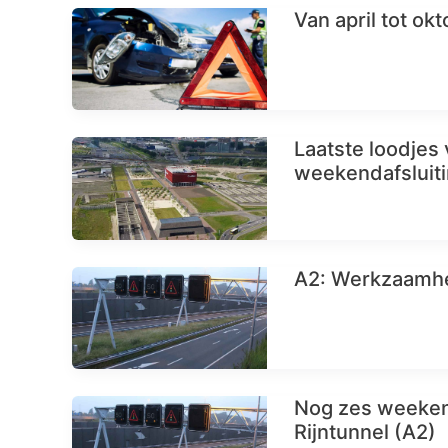
Van april tot ok
Laatste loodjes
weekendafsluit
A2: Werkzaamhed
Nog zes weeken
Rijntunnel (A2)