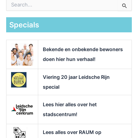
Z
o
e
k
Specials
n
a
a
r
Bekende en onbekende bewoners
:
doen hier hun verhaal!
Viering 20 jaar Leidsche Rijn
special
Lees hier alles over het
stadscentrum!
Lees alles over RAUM op