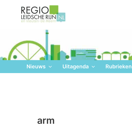
Ga
naar
de
inhoud
Nieuws
Uitagenda
Rubrieken
arm