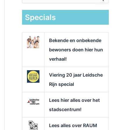
e
k
Specials
n
a
a
r
Bekende en onbekende
:
bewoners doen hier hun
verhaal!
Viering 20 jaar Leidsche
Rijn special
Lees hier alles over het
stadscentrum!
Lees alles over RAUM