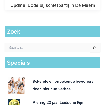
Update: Dode bij schietpartij in De Meern
Zoek
Z
o
e
k
Specials
n
a
a
r
Bekende en onbekende bewoners
:
doen hier hun verhaal!
Viering 20 jaar Leidsche Rijn