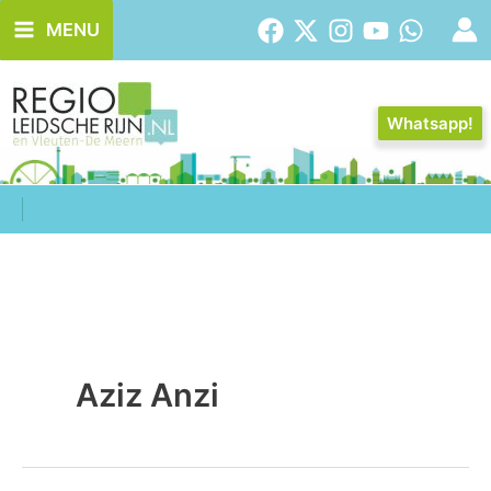
Ga
MENU
naar
de
inhoud
Whatsapp!
Aziz Anzi