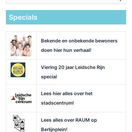
o
e
k
Specials
n
a
a
r
Bekende en onbekende bewoners
:
doen hier hun verhaal!
Viering 20 jaar Leidsche Rijn
special
Lees hier alles over het
stadscentrum!
Lees alles over RAUM op
Berlijnplein!