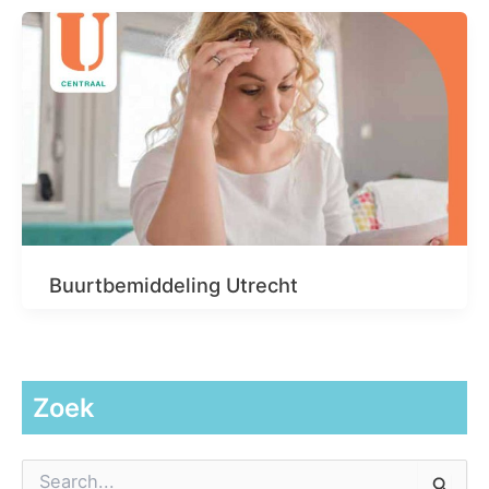
Buurtbemiddeling Utrecht
Zoek
Z