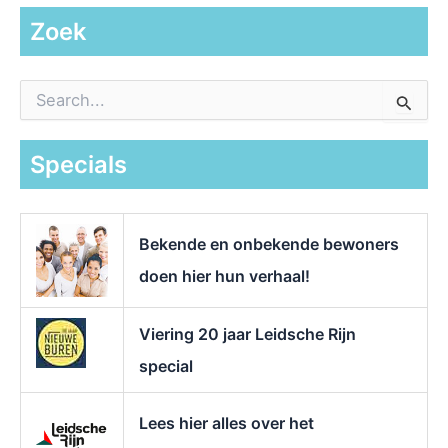
Zoek
Z
o
e
k
Specials
n
a
a
r
Bekende en onbekende bewoners
:
doen hier hun verhaal!
Viering 20 jaar Leidsche Rijn
special
Lees hier alles over het