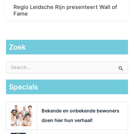
Regio Leidsche Rijn presenteert Wall of
Fame
Zoek
Z
o
e
k
Specials
n
a
a
r
Bekende en onbekende bewoners
:
doen hier hun verhaal!